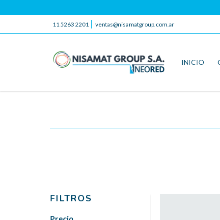
11 5263 2201
ventas@nisamatgroup.com.ar
INICIO
FILTROS
Precio