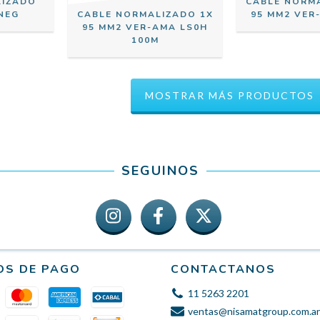
LIZADO
CABLE NORM
NEG
CABLE NORMALIZADO 1X
95 MM2 VER
95 MM2 VER-AMA LS0H
100M
MOSTRAR MÁS PRODUCTOS
SEGUINOS
OS DE PAGO
CONTACTANOS
11 5263 2201
ventas@nisamatgroup.com.ar